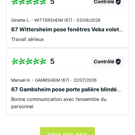
5
du commercial, les travaux ont été réalisés à la
Contrôlé
date prévue, et surtout ils ont été réalisés par
Joe et Aroun , deux personnes absolument très
Ginette L. -
WITTERSHEIM (67) -
03/08/2026
professionnels et sympathiques qui travaillent
67 Wittersheim pose fenêtres Veka volets roulants solaires somfy
proprement. Et c’ est une grande qualité
aujourd’hui. Je ne sais absolument pas s’ils sont
Travail sérieux
plus cher ou moins cher que leurs concurrents,
mais la tranquillité d esprit n’a pas de prix
5
Contrôlé
Manuel H. -
GAMBSHEIM (67) -
22/07/2026
67 Gambsheim pose porte palière blindée Dierre
Bonne communication avec l’ensemble du
personnel
TOUS NOS AVIS