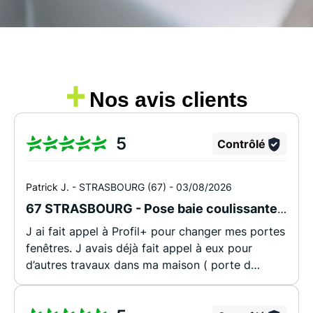
Nos avis clients
5
Contrôlé
Patrick J. -
STRASBOURG (67) -
03/08/2026
67 STRASBOURG - Pose baie coulissante alu syma ultim sybaie
J ai fait appel à Profil+ pour changer mes portes
fenêtres. J avais déjà fait appel à eux pour
d’autres travaux dans ma maison ( porte d
entrée, fenêtres) et vraiment je peux que me
féliciter de ce choix. Après d excellents conseils