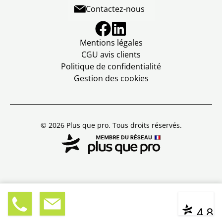
Contactez-nous
Mentions légales
CGU avis clients
Politique de confidentialité
Gestion des cookies
© 2026 Plus que pro. Tous droits réservés.
03 88 9
Devis
|
Contact
* ** **
4,8