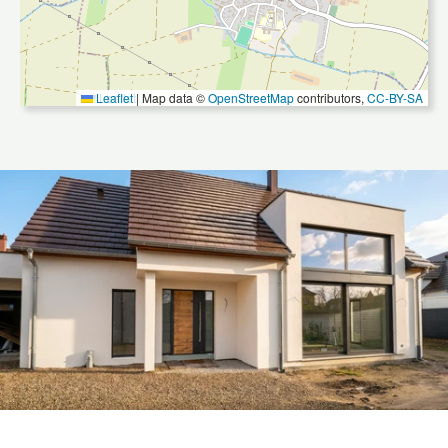
Leaflet
Leaflet
|
|
Map data ©
Map data ©
OpenStreetMap
OpenStreetMap
contributors,
contributors,
CC-BY-SA
CC-BY-SA